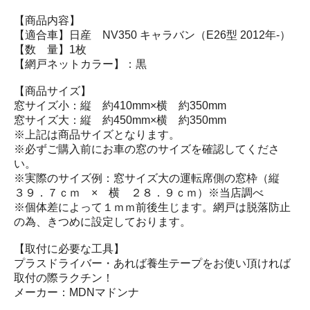
【商品内容】
【適合車】日産 NV350 キャラバン（E26型 2012年-）
【数 量】1枚
【網戸ネットカラー】：黒
【商品サイズ】
窓サイズ小：縦 約410mm×横 約350mm
窓サイズ大：縦 約450mm×横 約350mm
※上記は商品サイズとなります。
※必ずご購入前にお車の窓のサイズを確認してくださ
い。
※実際のサイズ例：窓サイズ大の運転席側の窓枠（縦
３９．７ｃｍ × 横 ２８．９ｃｍ）※当店調べ
※個体差によって１ｍｍ前後生じます。網戸は脱落防止
の為、きつめに設定しております。
【取付に必要な工具】
プラスドライバー・あれば養生テープをお使い頂ければ
取付の際ラクチン！
メーカー：MDNマドンナ