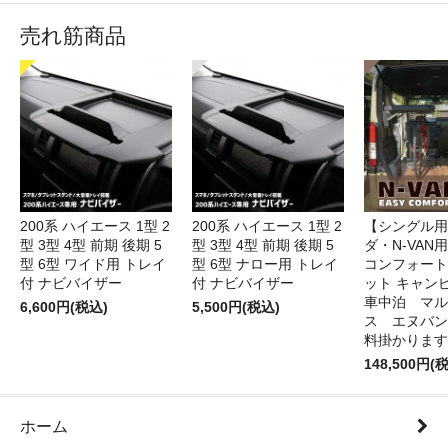
売れ筋商品
200系 ハイエース 1型 2
200系 ハイエース 1型 2
【シングル用
型 3型 4型 前期 後期 5
型 3型 4型 前期 後期 5
ダ・N-VAN
型 6型 ワイド用 トレイ
型 6型 ナロー用 トレイ
コンフォート
付 ナビバイザー
付 ナビバイザー
ット キャン
車中泊 マル
6,600円(税込)
5,500円(税込)
ス エヌバン
料掛かります
148,500円(
ホーム