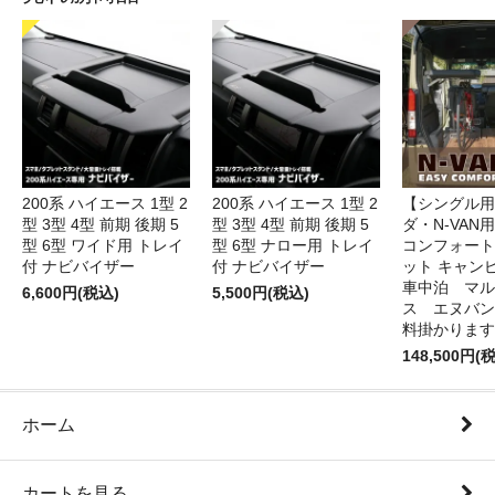
200系 ハイエース 1型 2
200系 ハイエース 1型 2
【シングル用
型 3型 4型 前期 後期 5
型 3型 4型 前期 後期 5
ダ・N-VAN
型 6型 ワイド用 トレイ
型 6型 ナロー用 トレイ
コンフォート
付 ナビバイザー
付 ナビバイザー
ット キャン
車中泊 マル
6,600円(税込)
5,500円(税込)
ス エヌバン
料掛かります
148,500円(
ホーム
カートを見る