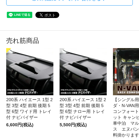
売れ筋商品
200系 ハイエース 1型 2
200系 ハイエース 1型 2
【シングル用
型 3型 4型 前期 後期 5
型 3型 4型 前期 後期 5
ダ・N-VAN
型 6型 ワイド用 トレイ
型 6型 ナロー用 トレイ
コンフォート
付 ナビバイザー
付 ナビバイザー
ット キャン
車中泊 マル
6,600円(税込)
5,500円(税込)
ス エヌバン
料掛かります