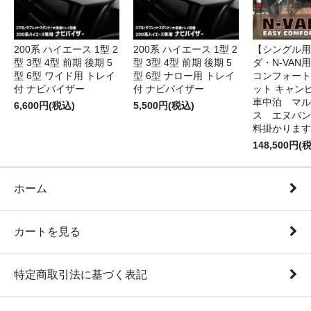
200系 ハイエース 1型 2
200系 ハイエース 1型 2
【シングル用
型 3型 4型 前期 後期 5
型 3型 4型 前期 後期 5
ダ・N-VAN
型 6型 ワイド用 トレイ
型 6型 ナロー用 トレイ
コンフォート
付 ナビバイザー
付 ナビバイザー
ット キャン
車中泊 マル
6,600円(税込)
5,500円(税込)
ス エヌバン
料掛かります
148,500円(
ホーム
カートを見る
特定商取引法に基づく表記