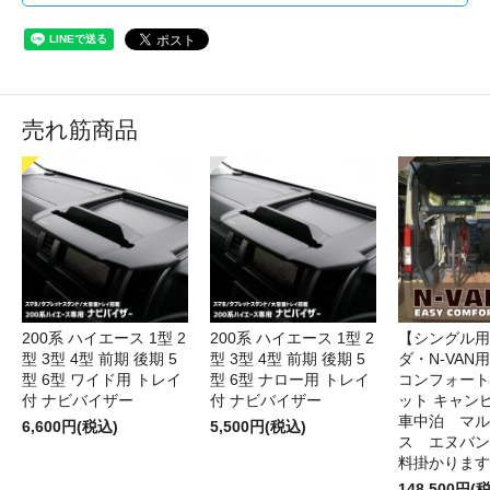
売れ筋商品
200系 ハイエース 1型 2
200系 ハイエース 1型 2
【シングル用
型 3型 4型 前期 後期 5
型 3型 4型 前期 後期 5
ダ・N-VAN
型 6型 ワイド用 トレイ
型 6型 ナロー用 トレイ
コンフォート
付 ナビバイザー
付 ナビバイザー
ット キャン
車中泊 マル
6,600円(税込)
5,500円(税込)
ス エヌバン
料掛かります
148,500円(