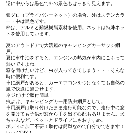
逆に中からは黒色で外の景色もはっきり見えます。
銀グロ（プライバシーネット）の場合、外はステンカラ
ー・中は黒色です。
枠は、アルミと難燃樹脂素材を使用。ネットは特殊ネッ
トを使用しています。
夏のアウトドアで大活躍のキャンピングカーサッシ網
戸。
夏に車中泊をすると、エンジンの熱気が車内にこもって
熱いですよね。
窓を開けたいけど、虫が入ってきてしまう・・・そんな
時に便利です。
車に網戸があると、カーエアコンをつけなくても自然の
風で快適に過ごせます。
ネジだけで取付簡単！
虫よけ、キャンピングカー用防虫網戸として。
車用網戸は取り付けたまま走行可能なので、走行中に窓
を開けても子供が窓から手を出す心配もありません。犬
ちゃんなど、ペットとドライブにもおすすめ。
ボディに加工不要！取付は簡単なので自分でできます！
レッツDIY！