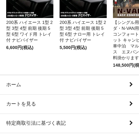
200系 ハイエース 1型 2
200系 ハイエース 1型 2
【シングル用
型 3型 4型 前期 後期 5
型 3型 4型 前期 後期 5
ダ・N-VAN
型 6型 ワイド用 トレイ
型 6型 ナロー用 トレイ
コンフォート
付 ナビバイザー
付 ナビバイザー
ット キャン
車中泊 マル
6,600円(税込)
5,500円(税込)
ス エヌバン
料掛かります
148,500円(
ホーム
カートを見る
特定商取引法に基づく表記