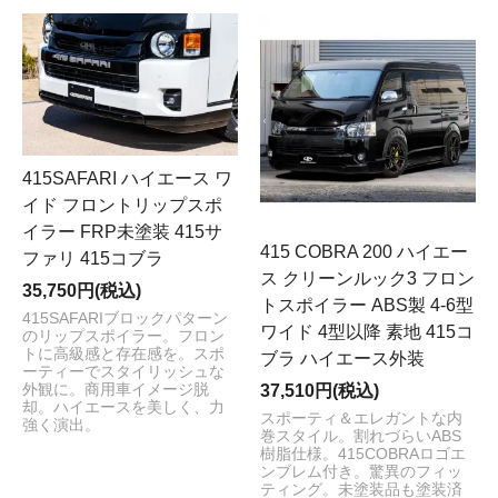
415SAFARI ハイエース ワ
イド フロントリップスポ
イラー FRP未塗装 415サ
415 COBRA 200 ハイエー
ファリ 415コブラ
ス クリーンルック3 フロン
35,750円(税込)
トスポイラー ABS製 4-6型
415SAFARIブロックパターン
ワイド 4型以降 素地 415コ
のリップスポイラー。フロン
トに高級感と存在感を。スポ
ブラ ハイエース外装
ーティーでスタイリッシュな
外観に。商用車イメージ脱
37,510円(税込)
却。ハイエースを美しく、力
スポーティ＆エレガントな内
強く演出。
巻スタイル。割れづらいABS
樹脂仕様。415COBRAロゴエ
ンブレム付き。驚異のフィッ
ティング。未塗装品も塗装済