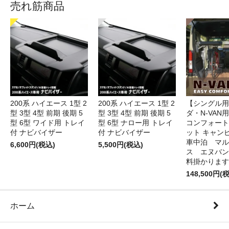
売れ筋商品
200系 ハイエース 1型 2
200系 ハイエース 1型 2
【シングル用
型 3型 4型 前期 後期 5
型 3型 4型 前期 後期 5
ダ・N-VAN
型 6型 ワイド用 トレイ
型 6型 ナロー用 トレイ
コンフォート
付 ナビバイザー
付 ナビバイザー
ット キャン
車中泊 マル
6,600円(税込)
5,500円(税込)
ス エヌバン
料掛かります
148,500円(
ホーム