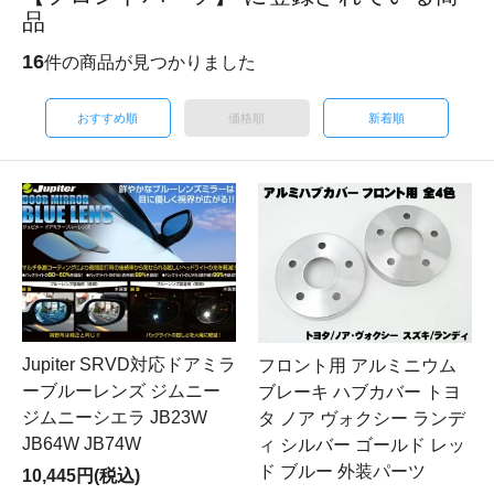
品
16
件の商品が見つかりました
おすすめ順
価格順
新着順
Jupiter SRVD対応ドアミラ
フロント用 アルミニウム
ーブルーレンズ ジムニー
ブレーキ ハブカバー トヨ
ジムニーシエラ JB23W
タ ノア ヴォクシー ランデ
JB64W JB74W
ィ シルバー ゴールド レッ
ド ブルー 外装パーツ
10,445円(税込)