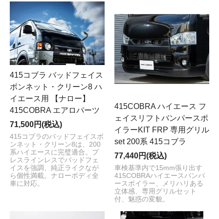
415コブラ バッドフェイス
ボンネット・クリーン8 ハ
イエース用 【ナロー】
415COBRA ハイエース フ
415COBRA エアロパーツ
ェイスリフトバンパースポ
71,500円(税込)
イラーKIT FRP 専用グリル
415コブラのバッドフェイスボ
set 200系 415コブラ
ンネット・クリーン8は、200
系ハイエースに完璧適合。プ
77,440円(税込)
レスラインレスでバッドフェ
イスを強調、純正ライクなが
車検基準内で15mm張り出す
ら個性満載。ナローボディ全
415COBRAハイエースバンパ
車に対応。
ースポイラー、メリハリある
立体感、専用グリルセット
付、魅惑の変貌。