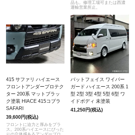
品も。修理工場可または西濃
運輸営業所止。
415 サファリ ハイエース
バットフェイス ワイパー
フロントアンダープロテク
ガード ハイエース 200系 1
ター 200系 マットブラッ
型 2型 3型 4型 5型 6型 ワ
ク塗装 HIACE 415コブラ
イドボディ 未塗装
SAFARI
41,250円(税込)
39,600円(税込)
フロントに迫力と厚みをプラ
ス。200系ハイエースにぴった
りの立体感あるアンダープロ