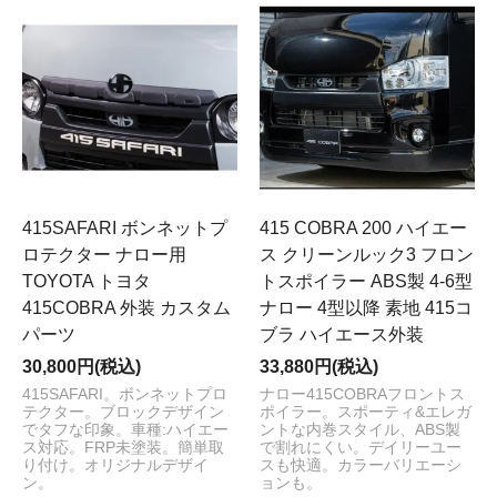
415SAFARI ボンネットプ
415 COBRA 200 ハイエー
ロテクター ナロー用
ス クリーンルック3 フロン
TOYOTA トヨタ
トスポイラー ABS製 4-6型
415COBRA 外装 カスタム
ナロー 4型以降 素地 415コ
パーツ
ブラ ハイエース外装
30,800円(税込)
33,880円(税込)
415SAFARI。ボンネットプロ
ナロー415COBRAフロントス
テクター。ブロックデザイン
ポイラー。スポーティ&エレガ
でタフな印象。車種:ハイエー
ントな内巻スタイル、ABS製
ス対応。FRP未塗装。簡単取
で割れにくい。デイリーユー
り付け。オリジナルデザイ
スも快適。カラーバリエーシ
ン。
ョンも。