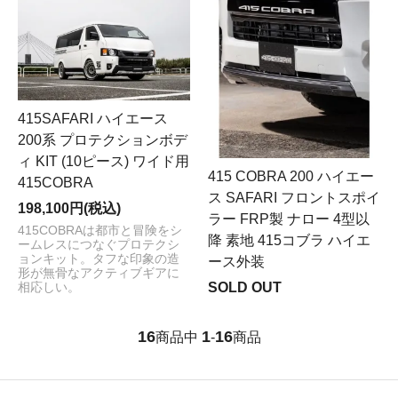
415SAFARI ハイエース
200系 プロテクションボデ
ィ KIT (10ピース) ワイド用
415 COBRA 200 ハイエー
415COBRA
ス SAFARI フロントスポイ
198,100円(税込)
ラー FRP製 ナロー 4型以
415COBRAは都市と冒険をシ
降 素地 415コブラ ハイエ
ームレスにつなぐプロテクシ
ョンキット。タフな印象の造
ース外装
形が無骨なアクティブギアに
SOLD OUT
相応しい。
16
1
16
商品中
-
商品