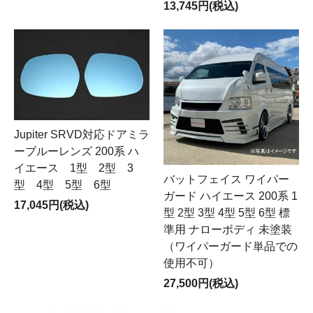
13,745円(税込)
Jupiter SRVD対応ドアミラ
ーブルーレンズ 200系 ハ
イエース 1型 2型 3
バットフェイス ワイパー
型 4型 5型 6型
ガード ハイエース 200系 1
17,045円(税込)
型 2型 3型 4型 5型 6型 標
準用 ナローボディ 未塗装
（ワイパーガード単品での
使用不可）
27,500円(税込)