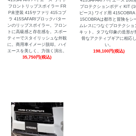
フロントリップスポイラー FR
プロテクションボディ KIT (1
P未塗装 415サファリ 415コブ
ピース) ワイド用 415COBRA
ラ
415SAFARIブロックパター
15COBRAは都市と冒険をシ
ンのリップスポイラー。フロン
ムレスにつなぐプロテクショ
トに高級感と存在感を。スポー
キット。タフな印象の造形が
ティーでスタイリッシュな外観
骨なアクティブギアに相応
に。商用車イメージ脱却。ハイ
い。
エースを美しく、力強く演出。
198,100円(税込)
35,750円(税込)