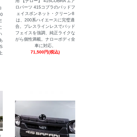
用 【ナロー】 415COBRA エア
ロパーツ
415コブラのバッドフ
ロ
ェイスボンネット・クリーン8
0
は、200系ハイエースに完璧適
E
合。プレスラインレスでバッド
に
フェイスを強調、純正ライクな
ハ
がら個性満載。ナローボディ全
あ
車に対応。
S
71,500円(税込)
上
系