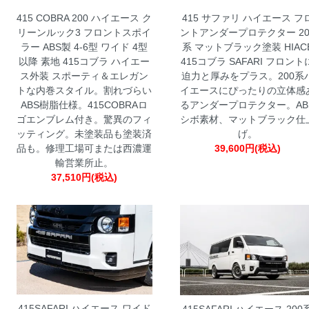
415 COBRA 200 ハイエース ク
415 サファリ ハイエース フ
リーンルック3 フロントスポイ
ントアンダープロテクター 20
ラー ABS製 4-6型 ワイド 4型
系 マットブラック塗装 HIAC
以降 素地 415コブラ ハイエー
415コブラ SAFARI
フロント
ス外装
スポーティ＆エレガン
迫力と厚みをプラス。200系
トな内巻スタイル。割れづらい
イエースにぴったりの立体感
ABS樹脂仕様。415COBRAロ
るアンダープロテクター。AB
ゴエンブレム付き。驚異のフィ
シボ素材、マットブラック仕
ッティング。未塗装品も塗装済
げ。
品も。修理工場可または西濃運
39,600円(税込)
輸営業所止。
37,510円(税込)
415SAFARI ハイエース ワイド
415SAFARI ハイエース 200