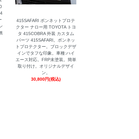
0
4
ー
415SAFARI ボンネットプロテ
ン
クター ナロー用 TOYOTA トヨ
無
タ 415COBRA 外装 カスタム
し
パーツ
415SAFARI。ボンネッ
トプロテクター。ブロックデザ
インでタフな印象。車種:ハイ
エース対応。FRP未塗装。簡単
取り付け。オリジナルデザイ
ン。
30,800円(税込)