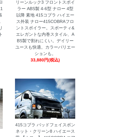
I
リーンルック3 フロントスポイ
41
ラー ABS製 4-6型 ナロー 4型
張
以降 素地 415コブラ ハイエー
ス
ス外装
ナロー415COBRAフロ
リ
ントスポイラー。スポーティ&
ト
エレガントな内巻スタイル、A
BS製で割れにくい。デイリー
ユースも快適。カラーバリエー
ションも。
33,880円(税込)
415コブラ バッドフェイスボン
ネット・クリーン8 ハイエース